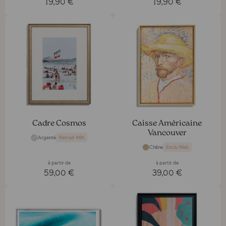
19,90 €
19,90 €
Cadre Cosmos
Caisse Américaine
Vancouver
Argenté
Retrait 48h
Chêne
Exclu Web
à partir de
à partir de
59,00 €
39,00 €