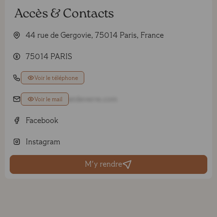
Accès & Contacts
44 rue de Gergovie, 75014 Paris, France
75014 PARIS
01 43 22 93 60
Voir le téléphone
paris14@eclatdeverre.com
Voir le mail
Facebook
Instagram
M'y rendre