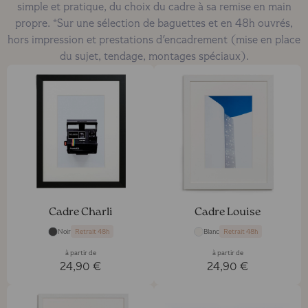
simple et pratique, du choix du cadre à sa remise en main
propre. *Sur une sélection de baguettes et en 48h ouvrés,
hors impression et prestations d'encadrement (mise en place
du sujet, tendage, montages spéciaux).
Cadre Charli
Cadre Louise
Noir
Blanc
Retrait 48h
Retrait 48h
à partir de
à partir de
24,90 €
24,90 €