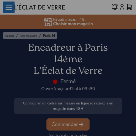
Retrait magasin 48h
Choisir mon magasin
/
/
Paris 14
Accueil
Nos magasins
Encadreur à Paris
14ème
L'Éclat de Verre
Fermé
Ouvre à aujourd'hui à 09h30
Configurer un cadre sur mesure en ligne et retirez le en
magasin dans 48H
Commander
Voir le catalogue de cadres