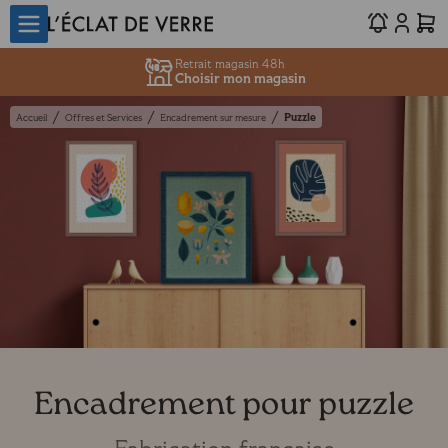
Retrait magasin 48h
Choisir mon magasin
/
/
/
Puzzle
Accueil
Offres et Services
Encadrement sur mesure
Encadrement pour puzzle