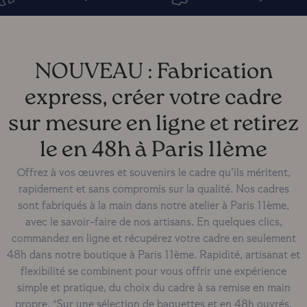
NOUVEAU : Fabrication
express, créer votre cadre
sur mesure en ligne et retirez
le en 48h à Paris 11ème
Offrez à vos œuvres et souvenirs le cadre qu’ils méritent,
rapidement et sans compromis sur la qualité. Nos cadres
sont fabriqués à la main dans notre atelier à Paris 11ème,
avec le savoir-faire de nos artisans. En quelques clics,
commandez en ligne et récupérez votre cadre en seulement
48h dans notre boutique à Paris 11ème. Rapidité, artisanat et
flexibilité se combinent pour vous offrir une expérience
simple et pratique, du choix du cadre à sa remise en main
propre. *Sur une sélection de baguettes et en 48h ouvrés,