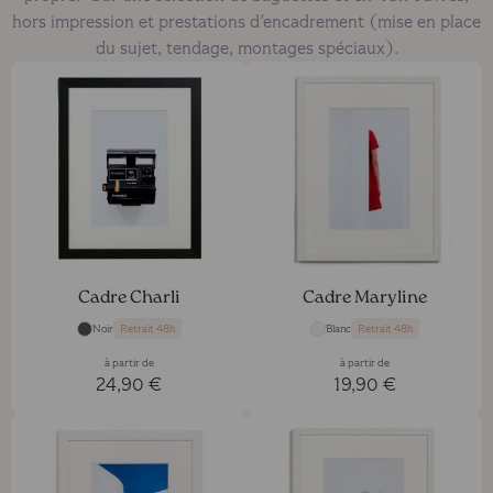
hors impression et prestations d'encadrement (mise en place
du sujet, tendage, montages spéciaux).
Cadre Charli
Cadre Maryline
Noir
Blanc
Retrait 48h
Retrait 48h
à partir de
à partir de
24,90 €
19,90 €