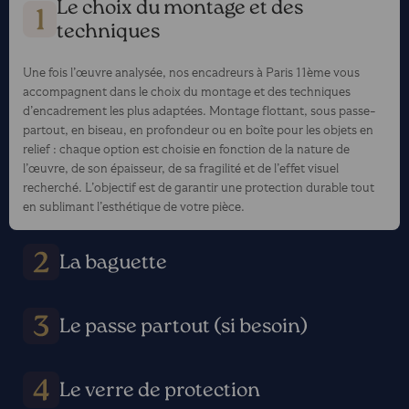
Le choix du montage et des
techniques
Une fois l’œuvre analysée, nos encadreurs à Paris 11ème vous
accompagnent dans le choix du montage et des techniques
d’encadrement les plus adaptées. Montage flottant, sous passe-
partout, en biseau, en profondeur ou en boîte pour les objets en
relief : chaque option est choisie en fonction de la nature de
l’œuvre, de son épaisseur, de sa fragilité et de l’effet visuel
recherché. L’objectif est de garantir une protection durable tout
en sublimant l’esthétique de votre pièce.
La baguette
Le passe partout (si besoin)
Le verre de protection