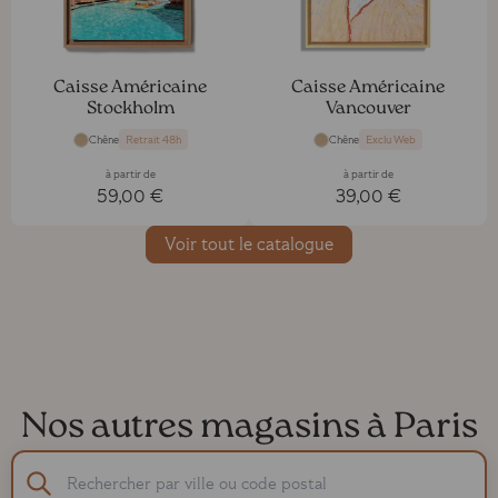
Caisse Américaine
Caisse Américaine
Stockholm
Vancouver
Chêne
Chêne
Retrait 48h
Exclu Web
à partir de
à partir de
59,00 €
39,00 €
Voir tout le catalogue
Nos autres magasins à Paris