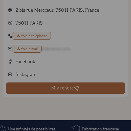
2 bis rue Mercœur, 75011 PARIS, France
75011 PARIS
01 43 79 23 88
Voir le téléphone
paris11@eclatdeverre.com
Voir le mail
Facebook
Instagram
M'y rendre
Une infinités de possibilités
Fabrication française