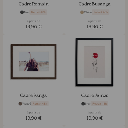
Cadre Romain
Cadre Busanga
Noir
Chêne
Retrait 48h
Retrait 48h
à partir de
à partir de
19,90 €
19,90 €
Cadre Panga
Cadre James
Wengé
Noir
Retrait 48h
Retrait 48h
à partir de
à partir de
19,90 €
19,90 €