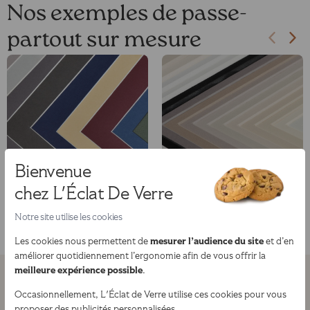
Nos exemples de passe-
partout sur mesure
Bienvenue
chez L'Éclat De Verre
Notre site utilise les cookies
mesurer l’audience du site
Les cookies nous permettent de
et d’en
améliorer quotidiennement l’ergonomie afin de vous offrir la
meilleure expérience possible
.
Occasionnellement, L'Éclat de Verre utilise ces cookies pour vous
proposer des publicités personnalisées.