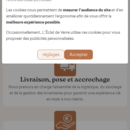
mesurer l’audience du site
Les cookies nous permettent de
et d’en
améliorer quotidiennement l’ergonomie afin de vous offrir la
Design Graphique et impression tout
meilleure expérience possible
.
support
Occasionnellement, L'Éclat de Verre utilise ces cookies pour vous
Impression sur tout support (papiers, plexi/dibond), gestion des
proposer des publicités personnalisées.
droits et conseil graphique
réglages
Accepter
Livraison, pose et accrochage
Nous prenons en charge l’ensemble de la logistique, du stockage
et de la gestion des inventaires pour garantir une expérience clé
en main à nos clients.