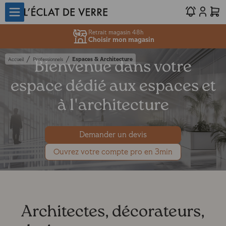
Retrait magasin 48h
Choisir mon magasin
/
/
Espaces & Architecture
Accueil
Professionnels
Bienvenue dans votre
espace dédié aux espaces et
à l'architecture
Demander un devis
Ouvrez votre compte pro en 3min
Architectes, décorateurs,