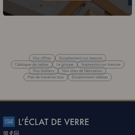
Nos offres
Encadrement sur mesure
Calalogue de cadres
Le groupe
Impression sur mesure
Nos Ateliers
Nos sites de fabrication
Plan de travail en bois
Encadrement tableau