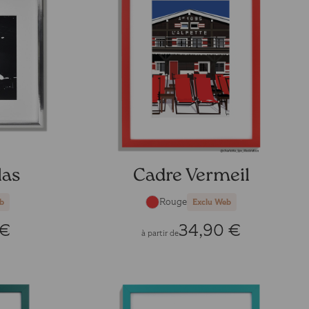
las
Cadre Vermeil
Rouge
b
Exclu Web
 €
34,90 €
à partir de