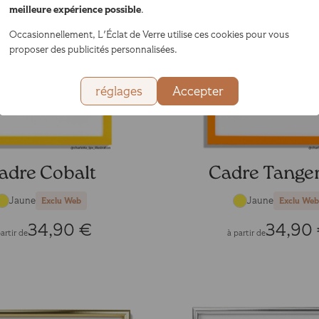
meilleure expérience possible
.
Occasionnellement, L'Éclat de Verre utilise ces cookies pour vous
proposer des publicités personnalisées.
réglages
Accepter
adre Cobalt
Cadre Tange
Jaune
Jaune
Exclu Web
Exclu Web
34,90 €
34,90
artir de
à partir de