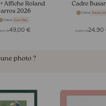
+ Affiche Roland
Cadre Busa
arros 2026
Chêne
Retrait 48
Chêne
Exclu Web
49,00 €
24,90
artir de
à partir de
 une photo ?