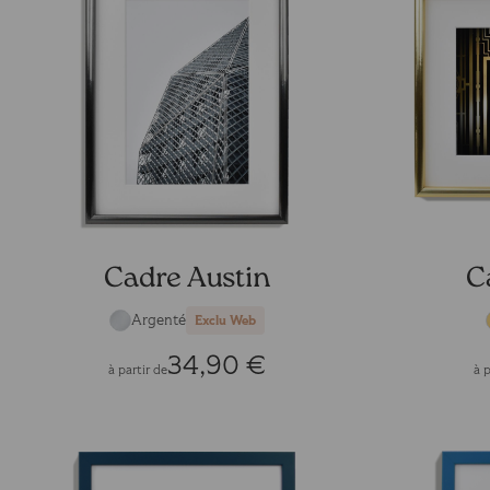
Cadre Austin
C
Argenté
Exclu Web
34,90 €
à partir de
à p