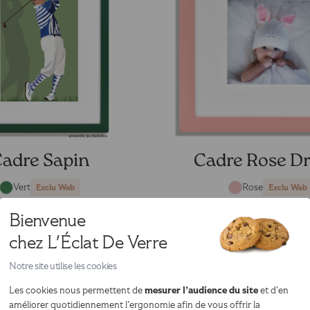
adre Sapin
Cadre Rose D
Vert
Rose
Exclu Web
Exclu Web
34,90 €
34,90
Bienvenue
artir de
à partir de
chez L'Éclat De Verre
Notre site utilise les cookies
mesurer l’audience du site
Les cookies nous permettent de
et d’en
améliorer quotidiennement l’ergonomie afin de vous offrir la