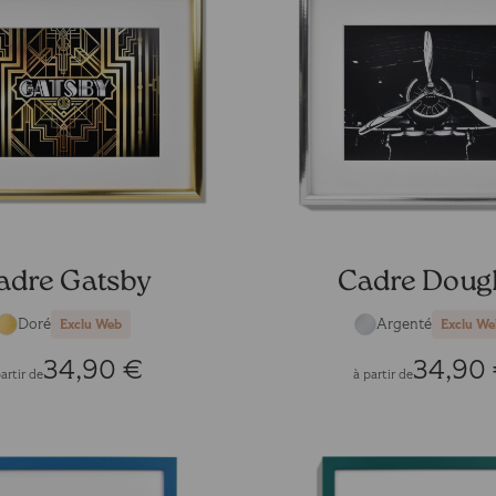
adre Gatsby
Cadre Doug
Doré
Argenté
Exclu Web
Exclu We
34,90 €
34,90
artir de
à partir de