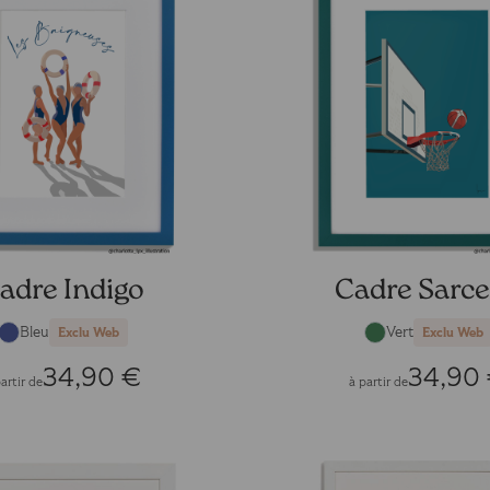
adre Indigo
Cadre Sarce
Bleu
Vert
Exclu Web
Exclu Web
34,90 €
34,90
artir de
à partir de