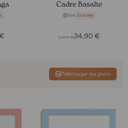
nga
Cadre Basalte
Gris
h
Exclu Web
 €
34,90 €
à partir de
Télécharger ma photo