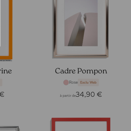
rine
Cadre Pompon
Rose
Exclu Web
 €
34,90 €
à partir de