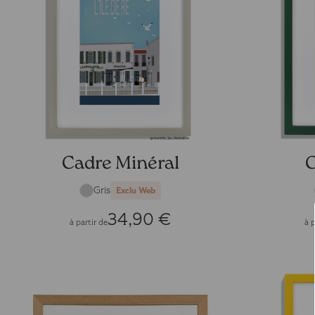
Cadre Minéral
C
Gris
Exclu Web
34,90 €
à partir de
à p