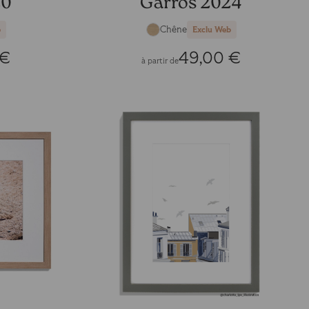
20
Garros 2024
Chêne
b
Exclu Web
 €
49,00 €
à partir de