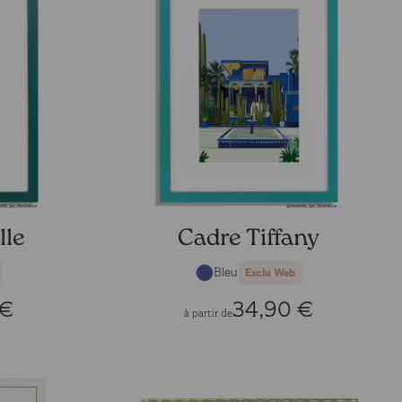
lle
Cadre Tiffany
Bleu
Exclu Web
 €
34,90 €
à partir de