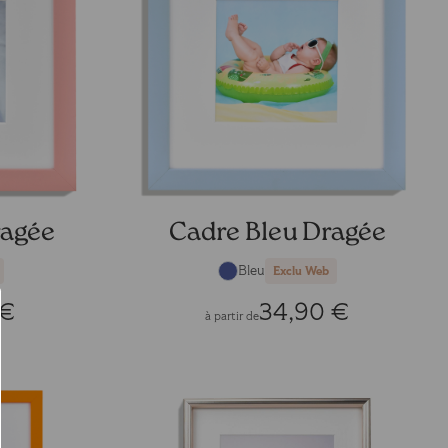
ragée
Cadre Bleu Dragée
Bleu
Exclu Web
 €
34,90 €
à partir de