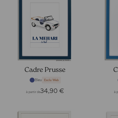
Cadre Prusse
C
Bleu
Exclu Web
34,90 €
à partir de
à p