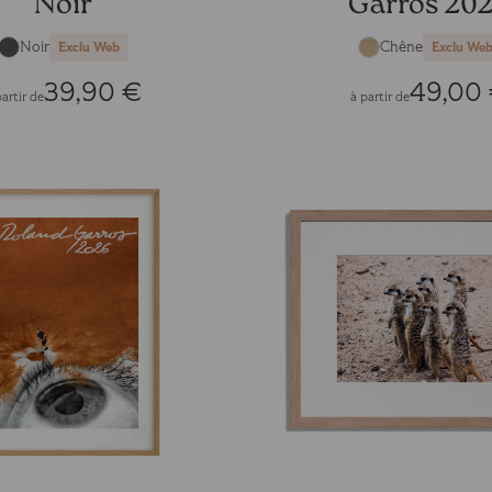
Noir
Garros 20
Noir
Chêne
Exclu Web
Exclu We
39,90 €
49,00
partir de
à partir de