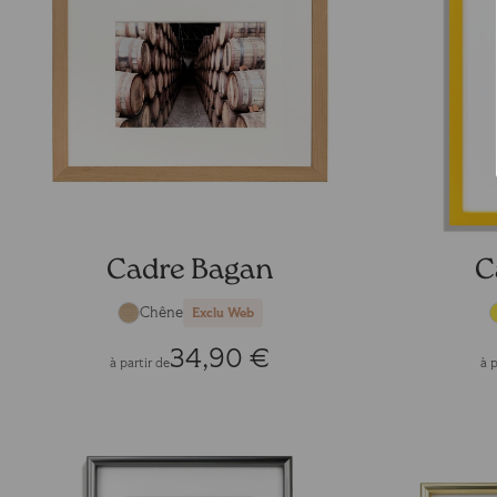
Cadre Bagan
C
Chêne
Exclu Web
34,90 €
à partir de
à p