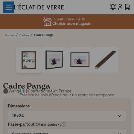
Retrait magasin 48h
Choisir mon magasin
/
/
Cadre Panga
Accueil
Cadres
Cadre Panga
Wengé
|
Confectionné en France
Essence de bois Wengé pour un esprit contemporain
Dimensions :
18x24
Passe-partout
:
(Marie-Louise)