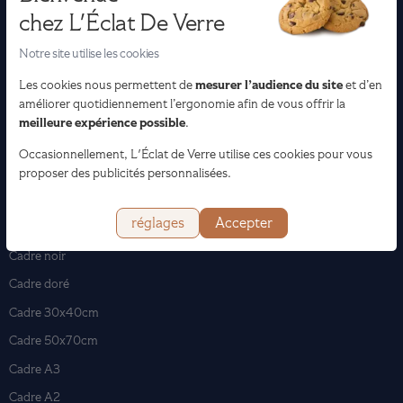
chez L'Éclat De Verre
Loisirs créatifs
Beaux-Arts
Notre site utilise les cookies
mesurer l’audience du site
Les cookies nous permettent de
et d’en
améliorer quotidiennement l’ergonomie afin de vous offrir la
Les encadrements
meilleure expérience possible
.
Encadrement tableau
Occasionnellement, L'Éclat de Verre utilise ces cookies pour vous
Encadrement affiche & poster
proposer des publicités personnalisées.
Encadrement photo
réglages
Accepter
Cadre en chêne
Cadre noir
Cadre doré
Cadre 30x40cm
Cadre 50x70cm
Cadre A3
Cadre A2