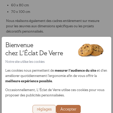
60 x 80 cm
70 x 100 cm
Nous réalisons également des cadres entièrement sur mesure
pour les œuvres aux dimensions spécifiques ou les projets
décoratifs personnalisés.
Comment intégrer un cadre
Bienvenue
orange dans votre décoration ?
chez L'Éclat De Verre
Notre site utilise les cookies
Le cadre orange peut devenir un véritable élément décoratif
lorsqu'il est intégré avec harmonie dans l'ensemble de la pièce.
mesurer l’audience du site
Les cookies nous permettent de
et d’en
Grâce à sa couleur chaleureuse, il apporte de l'énergie tout en
améliorer quotidiennement l’ergonomie afin de vous offrir la
participant à l'équilibre visuel de l'espace.
meilleure expérience possible
.
Idées de décoration avec des cadres
Occasionnellement, L'Éclat de Verre utilise ces cookies pour vous
orange
proposer des publicités personnalisées.
Les cadres orange peuvent être utilisés de nombreuses façons :
réglages
Accepter