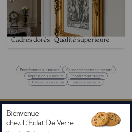
Cadres dorés - Qualité supérieure
Encadrement sur mesure
Caisse américaine sur mesure
Impression sur mesure
Encadrement tableau
Catalogue de cadres
Tous nos magasins
Bienvenue
chez L'Éclat De Verre