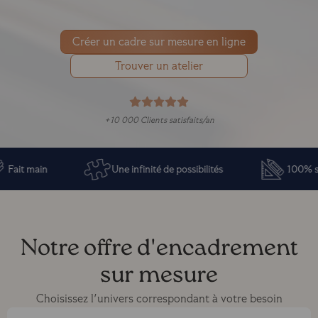
Créer un cadre sur mesure en ligne
Trouver un atelier
+10 000 Clients satisfaits/an
 main
Une infinité de possibilités
100% sur me
Notre offre d'encadrement
sur mesure
Choisissez l'univers correspondant à votre besoin