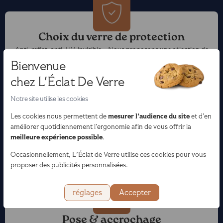
Choix du verre de protection
Anti-reflet, anti-UV, invisible… Nous proposons une sélection de
verres adaptés pour protéger et sublimer vos œuvres.
Bienvenue
chez L'Éclat De Verre
Notre site utilise les cookies
mesurer l’audience du site
Les cookies nous permettent de
et d’en
Choix et découpe de passe-partout
améliorer quotidiennement l’ergonomie afin de vous offrir la
Véritables écrins, nos passe-partout sont découpés sur mesure.
meilleure expérience possible
.
Jeux de couleurs, matières et reliefs révèlent toute la profondeur
Occasionnellement, L'Éclat de Verre utilise ces cookies pour vous
de votre œuvre.
proposer des publicités personnalisées.
réglages
Accepter
Pose & accrochage