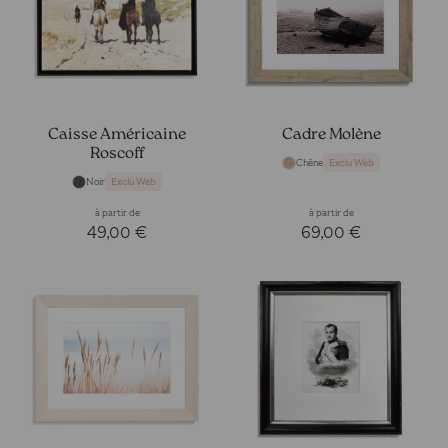
Caisse Américaine
Cadre Molène
Roscoff
Chêne
Exclu Web
Noir
Exclu Web
à partir de
à partir de
49,00 €
69,00 €