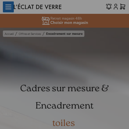
Retrait magasin 48h
Choisir mon magasin
/
/
Encadrement sur mesure
Accueil
Offres et Services
Cadres sur mesure &
Encadrement
toiles
photos