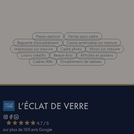
Passe-partout
Verres pour cadre
Baguette d'encadrement
Caisse américaine sur mesure
Impression sur mesure
Cadre photo
Miroir sur mesure
Loisirs créatifs
Beaux-Arts
Affiches et posters
Cadres 48h
Encadrement de tableau
4.7 / 5
sur plus de 165 avis
Google