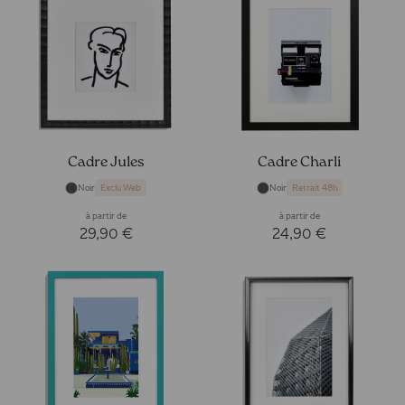
Cadre Jules
Cadre Charli
Noir
Noir
Exclu Web
Retrait 48h
à partir de
à partir de
29,90 €
24,90 €