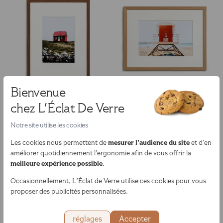
Bienvenue
Cadre Marly
Cadre Ponant
chez L'Éclat De Verre
Merisier
Chêne
Retrait 48h
Retrait 48h
Notre site utilise les cookies
à partir de
à partir de
19,90 €
24,90 €
mesurer l’audience du site
Les cookies nous permettent de
et d’en
améliorer quotidiennement l’ergonomie afin de vous offrir la
meilleure expérience possible
.
Occasionnellement, L'Éclat de Verre utilise ces cookies pour vous
proposer des publicités personnalisées.
réglages
Accepter