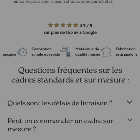
emballés pour une livraison chez vous en parfait état.
4.7 / 5
sur plus de 165 avis
Google
Conception
Matériaux de
Fabrication
simple et rapide
qualité musée
artisanale française
Questions fréquentes sur les
cadres standards et sur mesure :
Quels sont les délais de livraison ?
Nos cadres sont fabriqués sur commande et expédiés sous 5 à 7
Peut-on commander un cadre sur
jours ouvrés. Nous n'avons pas de stock. Les délais peuvent varier
mesure ?
selon la personnalisation demandée pour chaque cadre et selon le
partenaires de livraison.