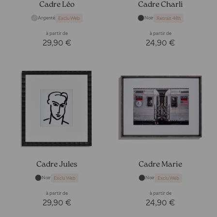
Cadre Léo
Cadre Charli
Argenté
Noir
Exclu Web
Retrait 48h
à partir de
à partir de
29,90 €
24,90 €
Cadre Jules
Cadre Marie
Noir
Noir
Exclu Web
Exclu Web
à partir de
à partir de
29,90 €
24,90 €