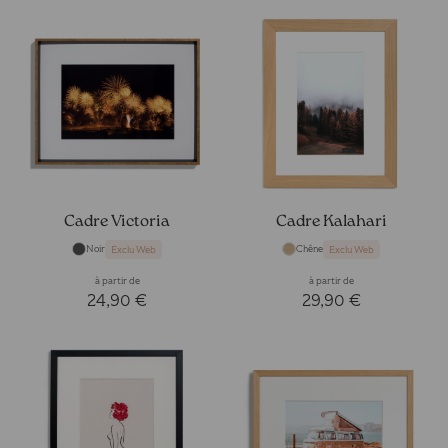
Cadre Victoria
Cadre Kalahari
Noir
Chêne
Exclu Web
Exclu Web
à partir de
à partir de
24,90 €
29,90 €