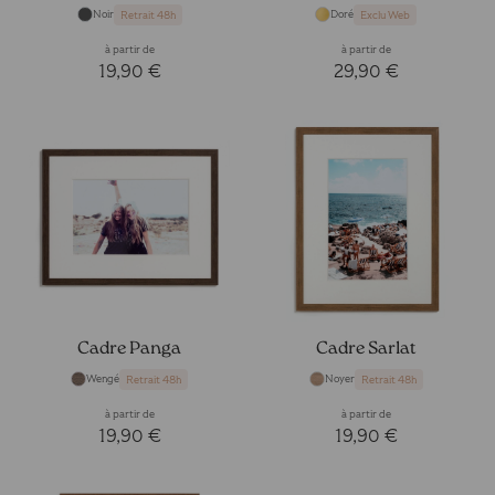
Noir
Doré
Retrait 48h
Exclu Web
à partir de
à partir de
19,90 €
29,90 €
Cadre Panga
Cadre Sarlat
Wengé
Noyer
Retrait 48h
Retrait 48h
à partir de
à partir de
19,90 €
19,90 €