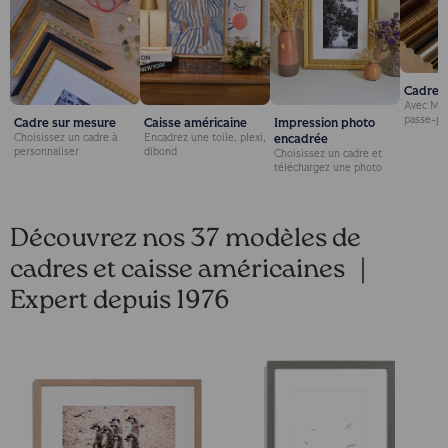
Cadre é
Avec Mar
passe-pa
Cadre sur mesure
Caisse américaine
Impression photo
encadrée
Choisissez un cadre à
Encadrez une toile, plexi,
personnaliser
dibond
Choisissez un cadre et
téléchargez une photo
Découvrez nos 37 modèles de
cadres et caisse américaines ｜
Expert depuis 1976