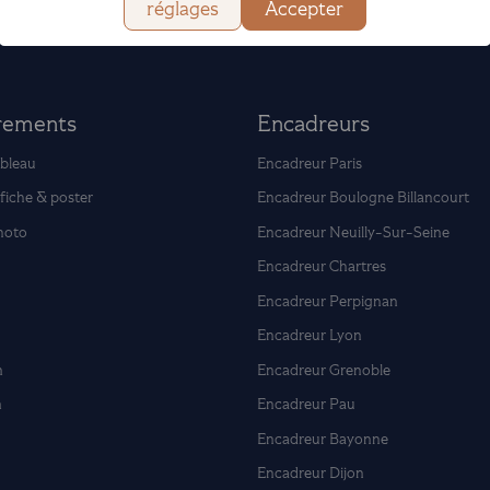
réglages
Accepter
rements
Encadreurs
bleau
Encadreur Paris
fiche & poster
Encadreur Boulogne Billancourt
hoto
Encadreur Neuilly-Sur-Seine
Encadreur Chartres
Encadreur Perpignan
Encadreur Lyon
m
Encadreur Grenoble
m
Encadreur Pau
Encadreur Bayonne
Encadreur Dijon