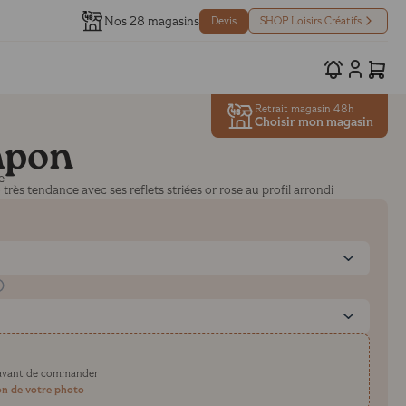
Nos 28 magasins
Devis
SHOP Loisirs Créatifs
Retrait magasin 48h
Choisir mon magasin
mpon
e
très tendance avec ses reflets striées or rose au profil arrondi
e avant de commander
on de votre photo