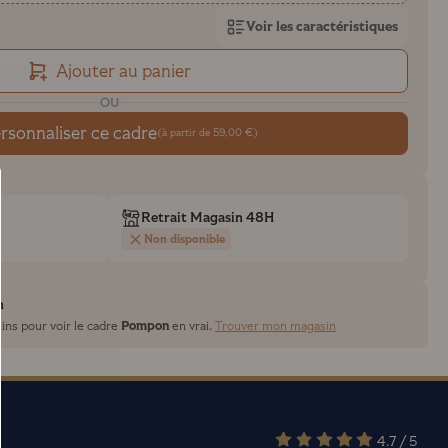
Voir les caractéristiques
Ajouter au panier
OU
rsonnaliser ce cadre
(à partir de 59,00 €)
Retrait Magasin 48H
Non disponible
n
Pompon
ins pour voir le cadre
en vrai.
Trouver mon magasin
4.7 / 5