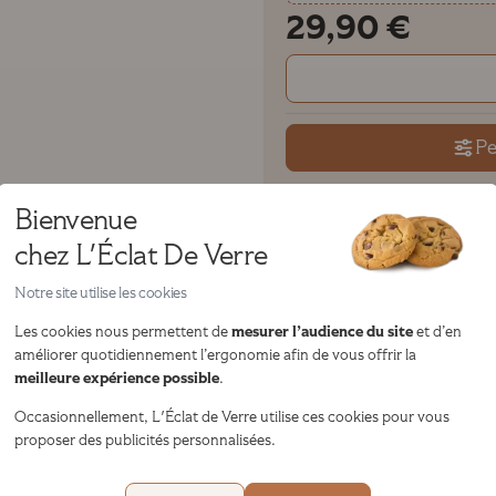
29,90 €
Pe
Bienvenue
Livraison
chez L'Éclat De Verre
Chez vous
7 jours
en
Notre site utilise les cookies
mesurer l’audience du site
Les cookies nous permettent de
et d’en
Modèle visible en magasi
améliorer quotidiennement l’ergonomie afin de vous offrir la
Visitez l'un de nos 28 magas
meilleure expérience possible
.
Occasionnellement, L'Éclat de Verre utilise ces cookies pour vous
proposer des publicités personnalisées.