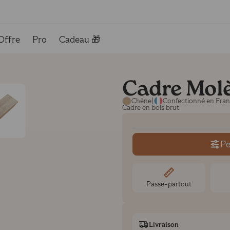
Offre
Pro
Cadeau 🎁
Cadre Mol
Chêne
|
Confectionné en Fra
Cadre en bois brut
Pe
Passe-partout
Livraison