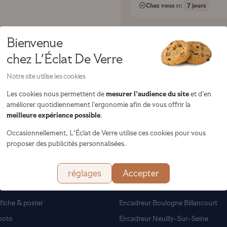
Chez vous
7 jours
en
Modèle visible en magasi
Bienvenue
Visitez l'un de nos 28 magas
chez L'Éclat De Verre
Notre site utilise les cookies
mesurer l’audience du site
Les cookies nous permettent de
et d’en
améliorer quotidiennement l’ergonomie afin de vous offrir la
meilleure expérience possible
.
Occasionnellement, L'Éclat de Verre utilise ces cookies pour vous
proposer des publicités personnalisées.
rements
Encadreurs
réglages
Accepter
bleau
Encadreur Paris
fiche & poster
Encadreur Boulogne Billancourt
hoto
Encadreur Neuilly-Sur-Seine