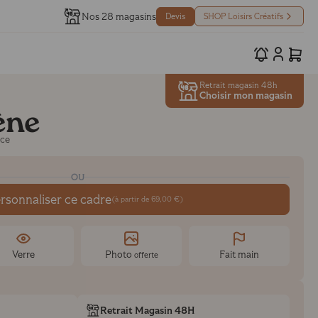
Nos 28 magasins
Devis
SHOP Loisirs Créatifs
Retrait magasin 48h
Choisir mon magasin
ène
nce
OU
rsonnaliser ce cadre
(à partir de 69,00 €)
Verre
Photo
Fait main
offerte
Retrait Magasin 48H