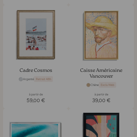
Cadre Cosmos
Caisse Américaine
Vancouver
Argenté
Retrait 48h
Chêne
Exclu Web
à partir de
à partir de
59,00 €
39,00 €