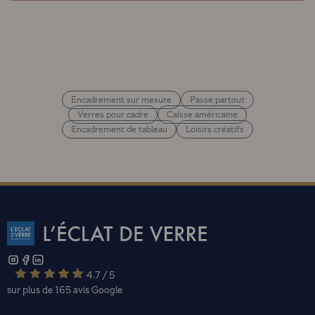
Encadrement sur mesure
Passe partout
Verres pour cadre
Caisse américaine
Encadrement de tableau
Loisirs créatifs
4.7 / 5
sur plus de 165 avis
Google