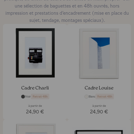
une sélection de baguettes et en 48h ouvrés, hors
impression et prestations d'encadrement (mise en place du
sujet, tendage, montages spéciaux).
Cadre Charli
Cadre Louise
Noir
Blanc
Retrait 48h
Retrait 48h
à partir de
à partir de
24,90 €
24,90 €