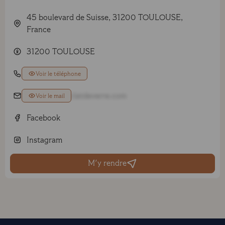
45 boulevard de Suisse, 31200 TOULOUSE,
France
31200 TOULOUSE
07 82 06 47 11
Voir le téléphone
toulouse@eclatdeverre.com
Voir le mail
Facebook
Instagram
M'y rendre