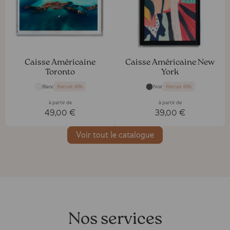
Caisse Américaine
Caisse Américaine New
Toronto
York
Blanc
Noir
Retrait 48h
Retrait 48h
à partir de
à partir de
49,00 €
39,00 €
Voir tout le catalogue
Nos services