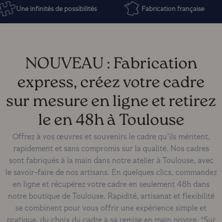
Une infinités de possibilités
Fabrication française
NOUVEAU : Fabrication
express, créez votre cadre
sur mesure en ligne et retirez
le en 48h à Toulouse
Offrez à vos œuvres et souvenirs le cadre qu’ils méritent,
rapidement et sans compromis sur la qualité. Nos cadres
sont fabriqués à la main dans notre atelier à Toulouse, avec
le savoir-faire de nos artisans. En quelques clics, commandez
en ligne et récupérez votre cadre en seulement 48h dans
notre boutique de Toulouse. Rapidité, artisanat et flexibilité
se combinent pour vous offrir une expérience simple et
pratique, du choix du cadre à sa remise en main propre. *Sur