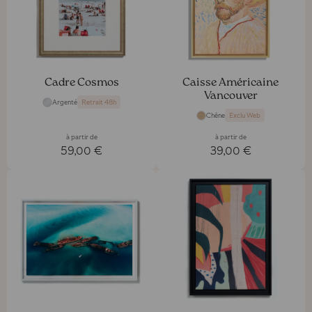
Cadre Cosmos
Caisse Américaine
Vancouver
Argenté
Retrait 48h
Chêne
Exclu Web
à partir de
à partir de
59,00 €
39,00 €