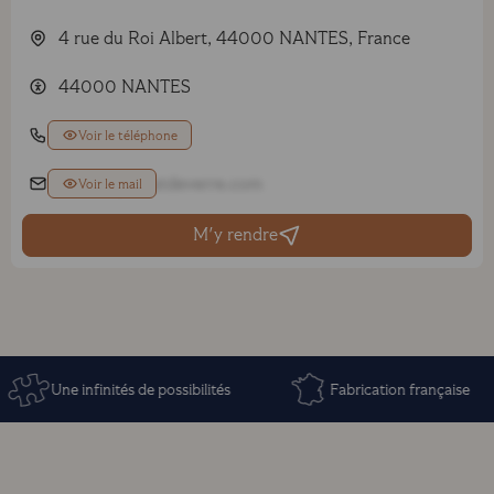
4 rue du Roi Albert, 44000 NANTES, France
44000 NANTES
02 51 72 06 07
Voir le téléphone
nantes@eclatdeverre.com
Voir le mail
M'y rendre
Une infinités de possibilités
Fabrication française