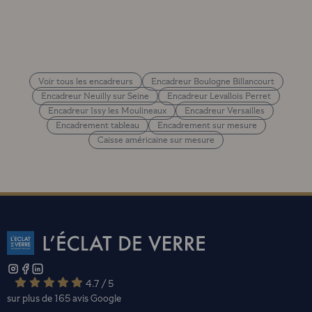
Voir tous les encadreurs
Encadreur Boulogne Billancourt
Encadreur Neuilly sur Seine
Encadreur Levallois Perret
Encadreur Issy les Moulineaux
Encadreur Versailles
Encadrement tableau
Encadrement sur mesure
Caisse américaine sur mesure
4.7 / 5
sur plus de 165 avis
Google