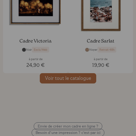
Cadre Victoria
Cadre Sarlat
Noir
Noyer
Exclu Web
Retrait 48h
à partir de
à partir de
24,90 €
19,90 €
Voir tout le catalogue
Envie de créer mon cadre en ligne ?
Besoin d'une impression ? c'est par ici