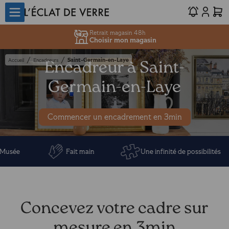
Retrait magasin 48h
Choisir mon magasin
/
/
Saint-Germain-en-Laye
Accueil
Encadreurs
Encadreur à Saint-
Germain-en-Laye
Commencer un encadrement en 3min
e
Fait main
Une infinité de possibilités
Concevez votre cadre sur
mesure en 3min