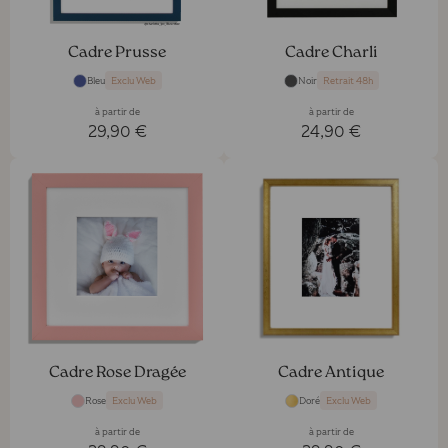
Cadre Prusse
Cadre Charli
Bleu
Noir
Exclu Web
Retrait 48h
à partir de
à partir de
29,90 €
24,90 €
Cadre Rose Dragée
Cadre Antique
Rose
Doré
Exclu Web
Exclu Web
à partir de
à partir de