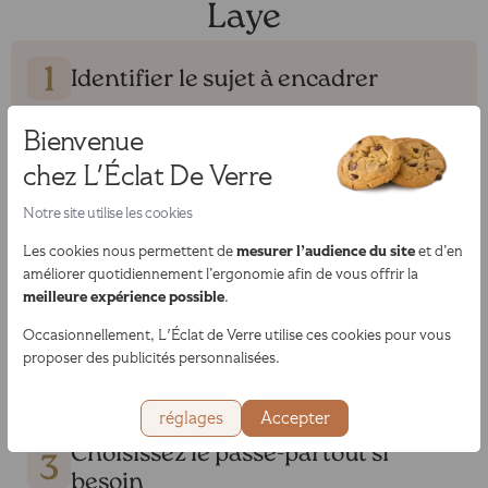
Laye
Identifier le sujet à encadrer
Bienvenue
Lorsque vous recherchez un encadrement à Saint-Germain-en-
Laye, il est essentiel de faire appel à des professionnels de
chez L'Éclat De Verre
confiance. L’Éclat de Verre vous accompagne dans la mise en
valeur de vos œuvres d’art et de vos souvenirs grâce à des
Notre site utilise les cookies
solutions d’encadrement de qualité. Nos encadreurs
expérimentés mettent leur savoir-faire au service de vos
mesurer l’audience du site
Les cookies nous permettent de
et d’en
créations. Nous réalisons l’encadrement de nombreux supports et
améliorer quotidiennement l’ergonomie afin de vous offrir la
dans tous les formats : tableaux, photographies, affiches, posters
meilleure expérience possible
.
ou objets décoratifs.
Occasionnellement, L'Éclat de Verre utilise ces cookies pour vous
proposer des publicités personnalisées.
Choisissez la baguette
réglages
Accepter
Choisissez le passe-partout si
besoin