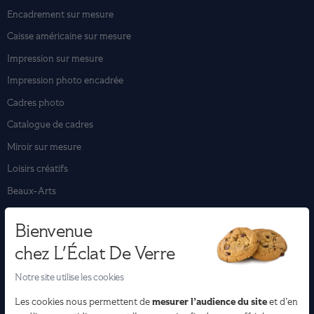
Encadrement sur mesure
Caisse américaine sur mesure
Impression sur mesure
Impression photo encadrée
Cadres photo
Catalogue de cadres
Miroir sur mesure
Loisirs créatifs
Beaux-Arts
Bienvenue
Les encadrements
chez L'Éclat De Verre
Encadrement tableau
Notre site utilise les cookies
Encadrement affiche & poster
mesurer l’audience du site
Les cookies nous permettent de
et d’en
Encadrement photo