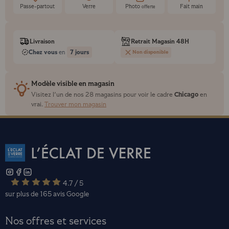
Passe-partout
Verre
Photo
Fait main
offerte
Livraison
Retrait Magasin 48H
Chez vous
7 jours
en
Non disponible
Modèle visible en magasin
Chicago
Visitez l'un de nos 28 magasins pour voir le cadre
en
vrai.
Trouver mon magasin
4.7 / 5
sur plus de 165 avis
Google
Nos offres et services