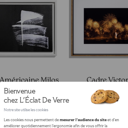
 Américaine Milos
Cadre Victor
Bienvenue
Blanc
Noir
Exclu Web
Exclu Web
chez L'Éclat De Verre
49,00 €
24,90 
Notre site utilise les cookies
partir de
à partir de
mesurer l’audience du site
Les cookies nous permettent de
et d’en
Voir tout le catalogue
améliorer quotidiennement l’ergonomie afin de vous offrir la