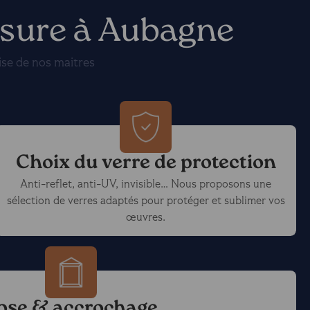
esure à Aubagne
ise de nos maitres
Choix du verre de protection
Anti-reflet, anti-UV, invisible… Nous proposons une
sélection de verres adaptés pour protéger et sublimer vos
œuvres.
ose & accrochage