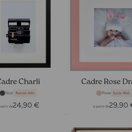
adre Charli
Cadre Rose Dr
Noir
Rose
Retrait 48h
Exclu Web
24,90 €
29,90 
partir de
à partir de