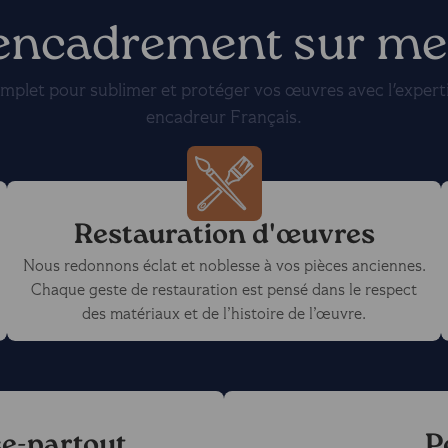
'encadrement sur m
omplet pour sublimer et protéger vos œuvres avec l'expert
encadreur Français.
Restauration d'œuvres
Nous redonnons éclat et noblesse à vos pièces anciennes.
Chaque geste de restauration est pensé dans le respect
des matériaux et de l’histoire de l’œuvre.
se-partout
P