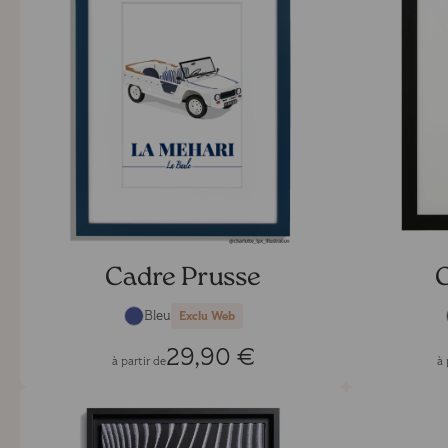
Cadre Prusse
C
Bleu
Exclu Web
29,90 €
à partir de
à 