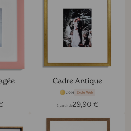
agée
Cadre Antique
Doré
Exclu Web
€
29,90 €
à partir de