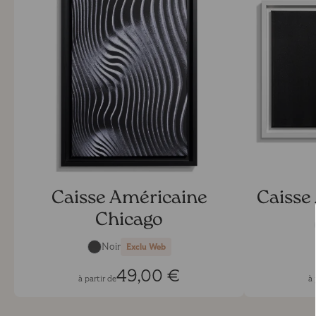
Caisse Américaine
Caisse
Chicago
Noir
Exclu Web
49,00 €
à partir de
à 