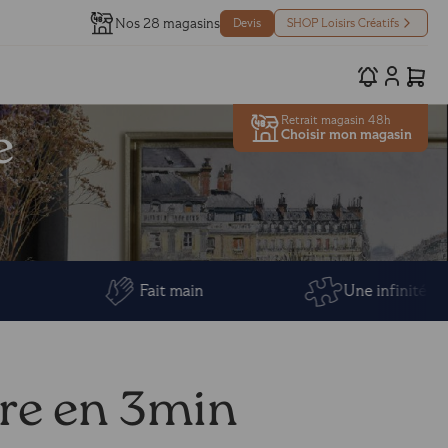
Nos 28 magasins
Devis
SHOP Loisirs Créatifs
Retrait magasin 48h
e
Choisir mon magasin
Fait main
Une infinité de possibili
ure en 3min