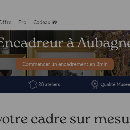
Offre
Pro
Cadeau 🎁
Encadreur à Aubagn
Commencer un encadrement en 3min
28 ateliers
Qualité Musée
otre cadre sur mes