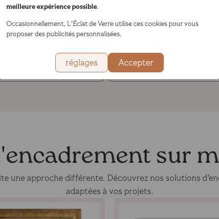
meilleure expérience possible
.
Occasionnellement, L'Éclat de Verre utilise ces cookies pour vous
proposer des publicités personnalisées.
réglages
Accepter
nvie de créer mon cadre en ligne ?
Besoin d'une impression ? c'est par i
 d'encadrement sur 
te une approche différente. Découvrez nos solutions d'e
adaptées à vos projets.