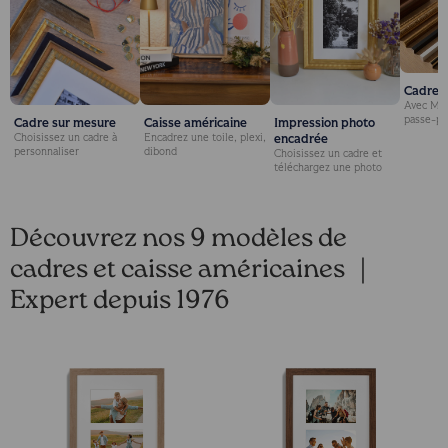
Cadre é
Avec Mar
passe-pa
Cadre sur mesure
Caisse américaine
Impression photo
encadrée
Choisissez un cadre à
Encadrez une toile, plexi,
personnaliser
dibond
Choisissez un cadre et
téléchargez une photo
Découvrez nos 9 modèles de
cadres et caisse américaines ｜
Expert depuis 1976