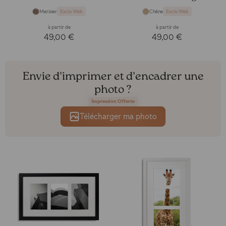
Merisier
Chêne
Exclu Web
Exclu Web
à partir de
à partir de
49,00 €
49,00 €
Envie d'imprimer et d'encadrer une
photo ?
Impression Offerte
Télécharger ma photo