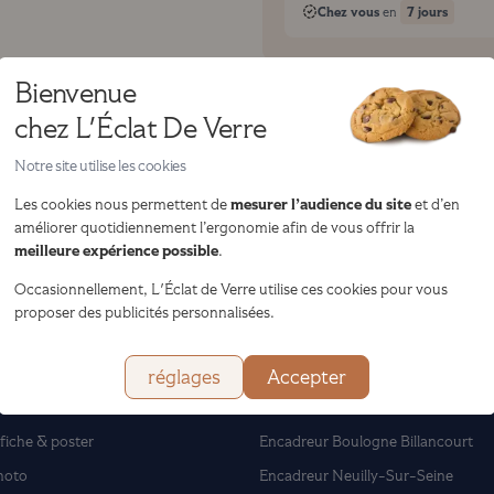
Chez vous
7 jours
en
Modèle visible en magasi
Bienvenue
Visitez l'un de nos 28 magas
chez L'Éclat De Verre
Notre site utilise les cookies
mesurer l’audience du site
Les cookies nous permettent de
et d’en
améliorer quotidiennement l’ergonomie afin de vous offrir la
meilleure expérience possible
.
Occasionnellement, L'Éclat de Verre utilise ces cookies pour vous
proposer des publicités personnalisées.
rements
Encadreurs
réglages
Accepter
bleau
Encadreur Paris
fiche & poster
Encadreur Boulogne Billancourt
hoto
Encadreur Neuilly-Sur-Seine