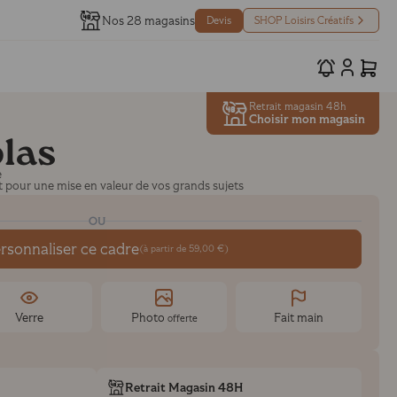
Nos 28 magasins
Devis
SHOP Loisirs Créatifs
Retrait magasin 48h
Choisir mon magasin
las
e
it pour une mise en valeur de vos grands sujets
OU
rsonnaliser ce cadre
(à partir de 59,00 €)
Verre
Photo
Fait main
offerte
Retrait Magasin 48H