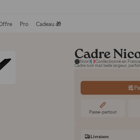
Offre
Pro
Cadeau 🎁
Cadre Nico
Noir
|
Confectionné en Franc
Cadre noir mat belle largeur, parfa
Pe
Passe-partout
Livraison