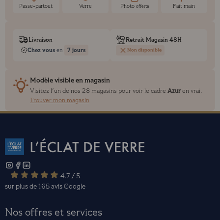
Passe-partout
Verre
Photo
Fait main
offerte
Livraison
Retrait Magasin 48H
Chez vous
7 jours
en
Non disponible
Modèle visible en magasin
Azur
Visitez l'un de nos 28 magasins pour voir le cadre
en vrai.
Trouver mon magasin
4.7 / 5
sur plus de 165 avis
Google
Nos offres et services