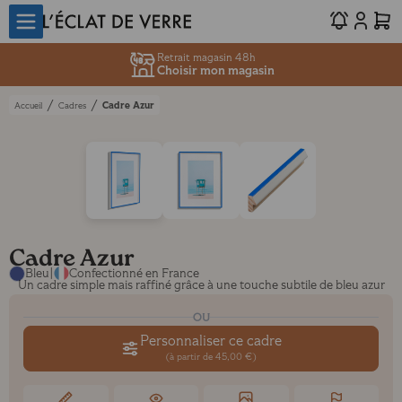
Retrait magasin 48h
Choisir mon magasin
/
/
Cadre Azur
Accueil
Cadres
Cadre Azur
Bleu
|
Confectionné en France
Un cadre simple mais raffiné grâce à une touche subtile de bleu azur
OU
Personnaliser ce cadre
(à partir de 45,00 €)