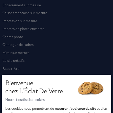
Encadrement sur mesure
Caisse américaine sur mesure
Impression sur mesure
Impression photo encadrée
Cadres photo
Catalogue de cadres
Miroir sur mesure
Loisirs créatifs
Beaux-Arts
Bienvenue
Les encadrements
chez L'Éclat De Verre
Encadrement tableau
Notre site utilise les cookies
Encadrement affiche & poster
mesurer l’audience du site
Les cookies nous permettent de
et d’en
Encadrement photo